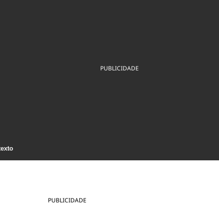
ios
Cultura
Podcast
Economia
Política
ral
Educação
Saúde
Tecnologia
Infraestrutura
Tempo
Internacional
mento
Meio Ambiente
PUBLICIDADE
texto
PUBLICIDADE