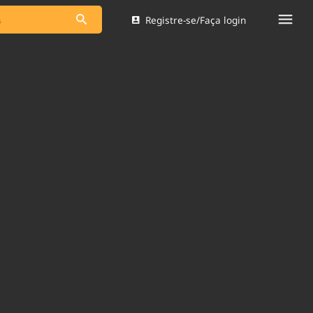
Registre-se/Faça login
s as notícias
Saneamento
s
Indicadores
 comunicador
Bioinsumos
ade Legal
Blog
Brasil Mineral
Quem somos
dentro do
Nacional e
Expediente
res.
Trabalhe no Brasil 61
Contato