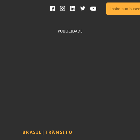
Ver toda
Podcast
PUBLICIDADE
Área do
Publicid
Fique por 
Congresso 
nossos líde
Acesse
BRASIL
|
TRÂNSITO