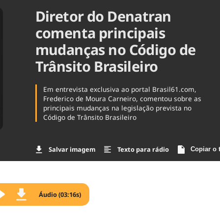
Diretor do Denatran
Agronegóc
Brasil
comenta principais
Brasil Mine
Ciência & 
mudanças no Código de
Cinema
Trânsito Brasileiro
Comporta
Em entrevista exclusiva ao portal Brasil61.com,
Frederico de Moura Carneiro, comentou sobre as
principais mudanças na legislação prevista no
Código de Trânsito Brasileiro
Salvar imagem
Texto para rádio
Copiar o 
Áudio (03:16s)