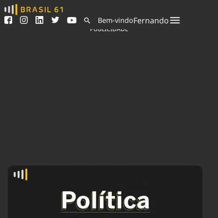
Ver todas as notícias
Saneamento
Fernando
Bem-vindo
Podcasts
Indicadores
PUBLICIDADE
Área do comunicador
Bioinsumos
Publicidade Legal
Blog
Sair da plataforma
Brasil Mineral
Quem somos
Fique por dentro do
Congresso Nacional e
Expediente
nossos líderes.
Trabalhe no Brasil 61
Acesse
Contato
Agronegócios
Comportamento
Meio Ambiente
Brasil
Cultura
Podcast
Brasil Mineral
Economia
Política
Ciência &
Educação
Saúde