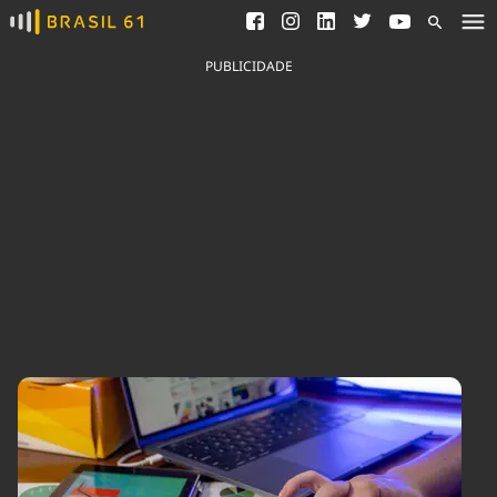
Ver todas as notícias
Saneamento
Podcasts
Indicadores
PUBLICIDADE
Área do comunicador
Bioinsumos
Publicidade Legal
Blog
Brasil Mineral
Fique por dentro do
Congresso Nacional e
Quem somos
nossos líderes.
Expediente
Acesse
Trabalhe no Brasil 61
Contato
Agronegócios
Comportamento
Meio Ambiente
Brasil
Cultura
Podcast
Brasil Mineral
Economia
Política
Ciência &
Educação
Saúde