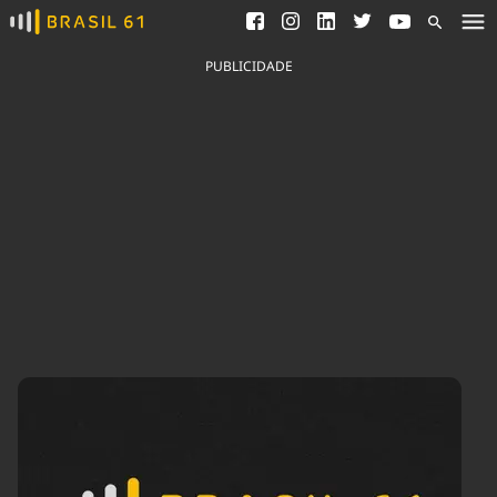
Ver todas as notícias
Saneamento
Podcasts
Indicadores
PUBLICIDADE
Área do comunicador
Bioinsumos
Publicidade Legal
Blog
Brasil Mineral
Fique por dentro do
Congresso Nacional e
Quem somos
nossos líderes.
Expediente
Acesse
Trabalhe no Brasil 61
Contato
Agronegócios
Comportamento
Meio Ambiente
Brasil
Cultura
Podcast
Brasil Mineral
Economia
Política
Ciência &
Educação
Saúde