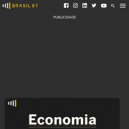
Ver todas as notícias
Saneamento
Podcasts
Indicadores
PUBLICIDADE
Área do comunicador
Bioinsumos
Publicidade Legal
Blog
Brasil Mineral
Fique por dentro do
Congresso Nacional e
Quem somos
nossos líderes.
Expediente
Acesse
Trabalhe no Brasil 61
Contato
Agronegócios
Comportamento
Meio Ambiente
Brasil
Cultura
Podcast
Brasil Mineral
Economia
Política
Ciência &
Educação
Saúde