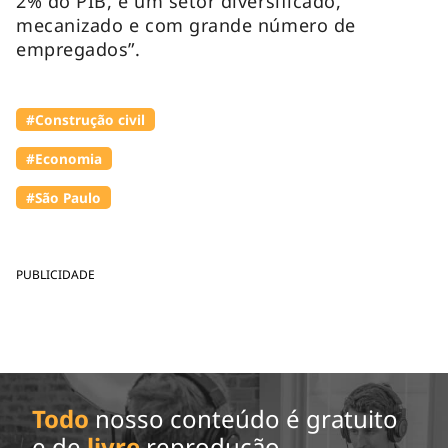
2% do PIB, é um setor diversificado,
mecanizado e com grande número de
empregados”.
#Construção civil
#Economia
#São Paulo
PUBLICIDADE
Todo
nosso conteúdo é gratuito
e de
livre
reprodução.