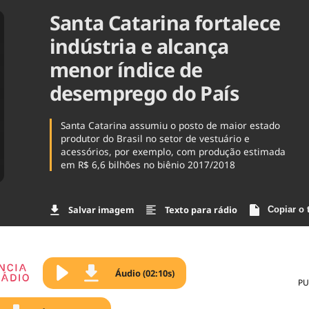
Santa Catarina fortalece
Agronegóc
Brasil
indústria e alcança
Brasil Mine
Ciência & 
menor índice de
Cinema
desemprego do País
Comporta
Santa Catarina assumiu o posto de maior estado
produtor do Brasil no setor de vestuário e
acessórios, por exemplo, com produção estimada
em R$ 6,6 bilhões no biênio 2017/2018
Salvar imagem
Texto para rádio
Copiar o 
Áudio (02:10s)
PU