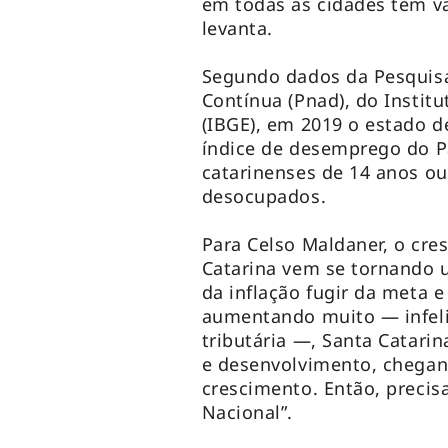
em todas as cidades têm v
levanta.
Segundo dados da Pesquisa
Contínua (Pnad), do Institu
(IBGE), em 2019 o estado d
índice de desemprego do P
catarinenses de 14 anos o
desocupados.
Para Celso Maldaner, o cre
Catarina vem se tornando 
da inflação fugir da meta e
aumentando muito — infeli
tributária —, Santa Catari
e desenvolvimento, chegan
crescimento. Então, precis
Nacional”.