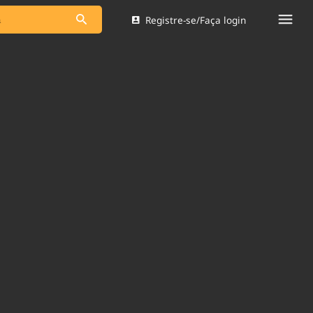
Registre-se/Faça login
s as notícias
Saneamento
s
Indicadores
 comunicador
Bioinsumos
ade Legal
Blog
Brasil Mineral
Quem somos
dentro do
Nacional e
Expediente
res.
Trabalhe no Brasil 61
Contato