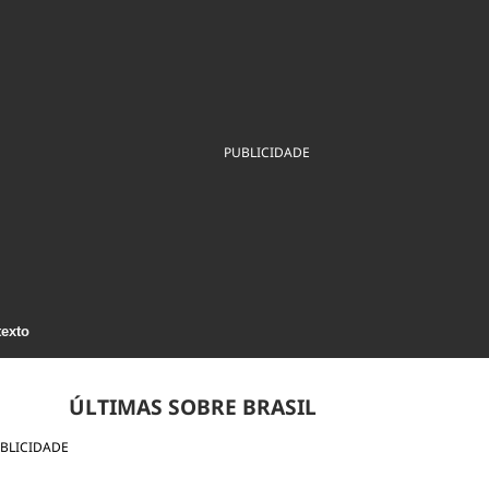
ios
Cultura
Podcast
Economia
Política
ral
Educação
Saúde
Tecnologia
Infraestrutura
Tempo
Internacional
mento
Meio Ambiente
PUBLICIDADE
texto
ÚLTIMAS SOBRE BRASIL
BLICIDADE