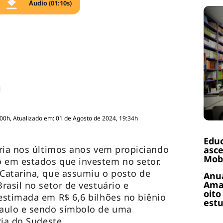
Áudio (01:10s)
:00h, Atualizado em: 01 de Agosto de 2024, 19:34h
Educ
ria nos últimos anos vem propiciando
asce
Mobi
em estados que investem no setor.
Catarina, que assumiu o posto de
Anuá
Amaz
rasil no setor de vestuário e
oito
estimada em R$ 6,6 bilhões no biênio
estu
aulo e sendo símbolo de uma
ria do Sudeste.