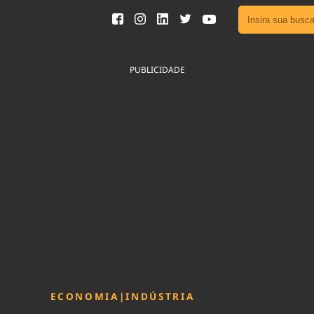
Ver toda
Podcast
PUBLICIDADE
Área do
Publicid
Fique por 
Congresso 
nossos líde
Acesse
ECONOMIA
|
INDÚSTRIA