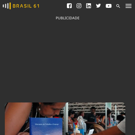
Ver todas as notícias
Saneamento
Podcasts
Indicadores
PUBLICIDADE
Área do comunicador
Bioinsumos
Publicidade Legal
Blog
Brasil Mineral
Fique por dentro do
Congresso Nacional e
Quem somos
nossos líderes.
Expediente
Acesse
Trabalhe no Brasil 61
Contato
Agronegócios
Comportamento
Meio Ambiente
Brasil
Cultura
Podcast
Brasil Mineral
Economia
Política
Ciência &
Educação
Saúde