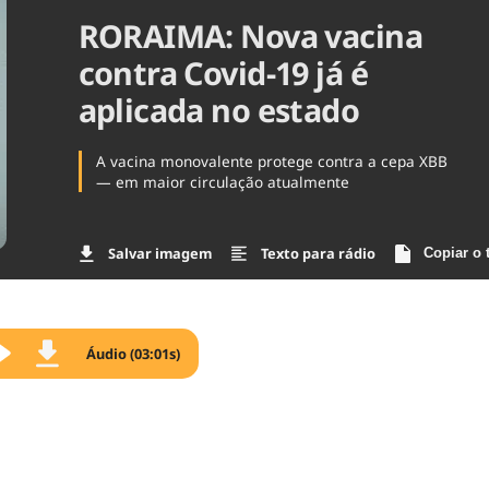
RORAIMA: Nova vacina
Agronegóc
Brasil
contra Covid-19 já é
Brasil Mine
Ciência & 
aplicada no estado
Cinema
Comporta
A vacina monovalente protege contra a cepa XBB
— em maior circulação atualmente
Salvar imagem
Texto para rádio
Copiar o 
Áudio (03:01s)