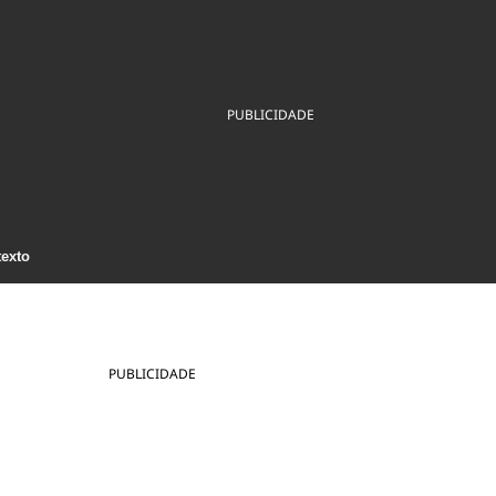
ios
Cultura
Podcast
Economia
Política
ral
Educação
Saúde
Tecnologia
Infraestrutura
Tempo
PUBLICIDADE
Internacional
mento
Meio Ambiente
texto
PUBLICIDADE