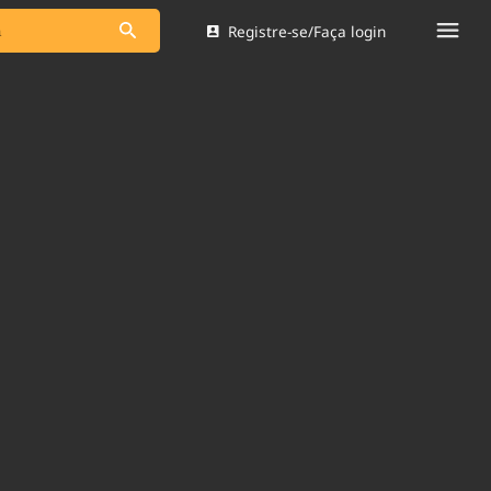
Registre-se/Faça login
s as notícias
Saneamento
s
Indicadores
 comunicador
Bioinsumos
ade Legal
Blog
Brasil Mineral
Quem somos
dentro do
Nacional e
Expediente
res.
Trabalhe no Brasil 61
Contato