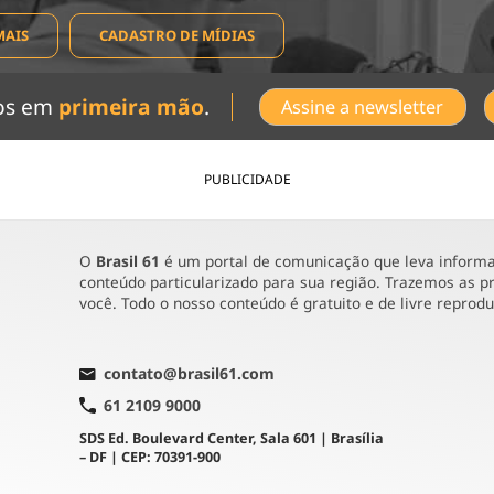
MAIS
CADASTRO DE MÍDIAS
dos em
primeira mão
.
Assine a newsletter
PUBLICIDADE
O
Brasil 61
é um portal de comunicação que leva informaç
conteúdo particularizado para sua região. Trazemos as pr
você. Todo o nosso conteúdo é gratuito e de livre reprod
contato@brasil61.com
61 2109 9000
SDS Ed. Boulevard Center, Sala 601 | Brasília
– DF | CEP: 70391-900