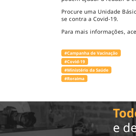
Procure uma Unidade Básica
se contra a Covid-19.
Para mais informações, ac
#Campanha de Vacinação
#Covid-19
#Ministério da Saúde
#Roraima
Tod
e d