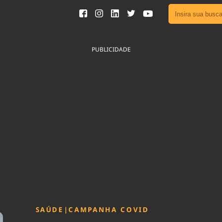
Ver toda
Podcast
PUBLICIDADE
Área do
Publicid
Fique por 
Congresso 
nossos líde
Acesse
SAÚDE
|
CAMPANHA COVID