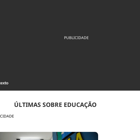
ios
Cultura
Podcast
Economia
Política
ral
Educação
Saúde
Tecnologia
Infraestrutura
Tempo
Internacional
PUBLICIDADE
mento
Meio Ambiente
texto
ÚLTIMAS SOBRE EDUCAÇÃO
ICIDADE