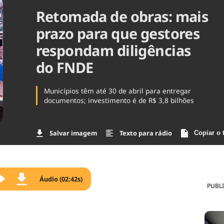
Retomada de obras: mais
Agronegóc
Brasil
prazo para que gestores
Brasil Mine
Ciência & 
respondam diligências
Cinema
do FNDE
Comporta
Municípios têm até 30 de abril para entregar
documentos; investimento é de R$ 3,8 bilhões
Salvar imagem
Texto para rádio
Copiar o 
Áudio (02:42s)
PUBL