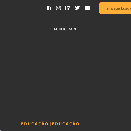
Ver toda
Podcast
PUBLICIDADE
Área do
Publicid
Fique por 
Congresso 
nossos líde
Acesse
EDUCAÇÃO
|
EDUCAÇÃO