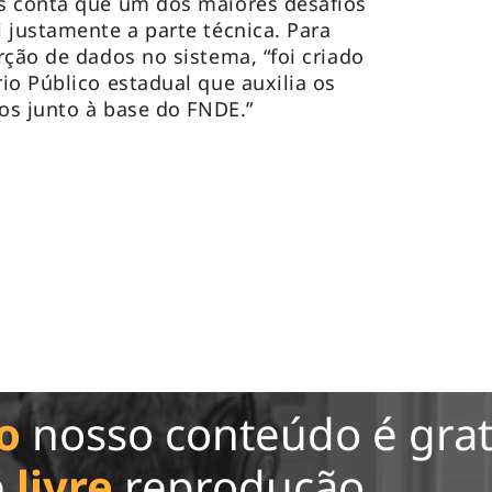
s conta que um dos maiores desafios
 justamente a parte técnica. Para
rção de dados no sistema, “foi criado
io Público estadual que auxilia os
dos junto à base do FNDE.”
o
nosso conteúdo é grat
e
livre
reprodução.