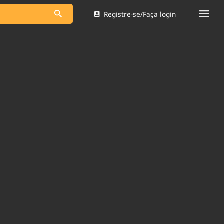
Registre-se/Faça login
s as notícias
Saneamento
s
Indicadores
 comunicador
Bioinsumos
ade Legal
Blog
Brasil Mineral
Quem somos
dentro do
Nacional e
Expediente
res.
Trabalhe no Brasil 61
Contato