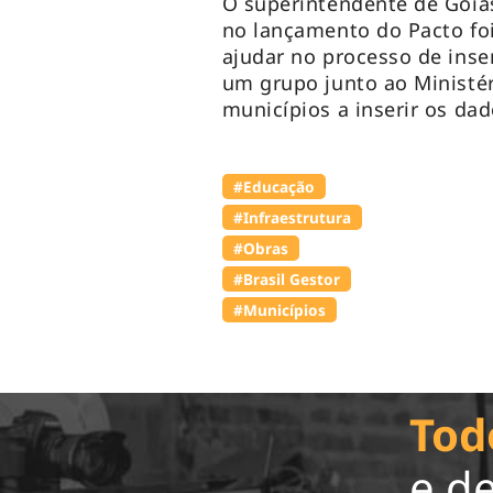
O superintendente de Goiá
no lançamento do Pacto foi
ajudar no processo de inse
um grupo junto ao Ministér
municípios a inserir os da
#Educação
#Infraestrutura
#Obras
#Brasil Gestor
#Municípios
Tod
e d