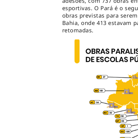
adesões, com 737 obras ent
esportivas. O Pará é o se
obras previstas para serem
Bahia, onde 413 estavam p
retomadas.