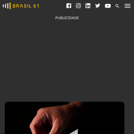
Ver todas as notícias
Saneamento
Podcasts
Indicadores
PUBLICIDADE
Área do comunicador
Bioinsumos
Publicidade Legal
Blog
Brasil Mineral
Fique por dentro do
Congresso Nacional e
Quem somos
nossos líderes.
Expediente
Acesse
Trabalhe no Brasil 61
Contato
Agronegócios
Comportamento
Meio Ambiente
Brasil
Cultura
Podcast
Brasil Mineral
Economia
Política
Ciência &
Educação
Saúde