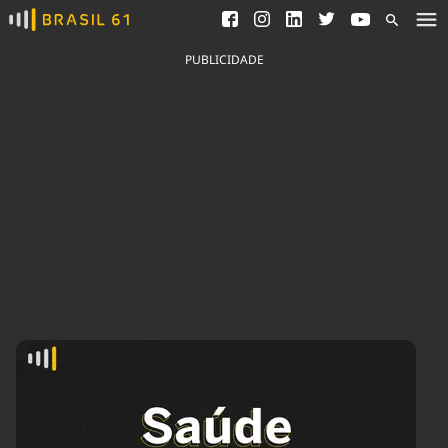
Ver todas as notícias
Saneamento
Podcasts
Indicadores
PUBLICIDADE
Área do comunicador
Bioinsumos
Publicidade Legal
Blog
Brasil Mineral
Fique por dentro do
Congresso Nacional e
Quem somos
nossos líderes.
Expediente
Acesse
Trabalhe no Brasil 61
Contato
Agronegócios
Comportamento
Meio Ambiente
Brasil
Cultura
Podcast
Brasil Mineral
Economia
Política
Ciência &
Educação
Saúde