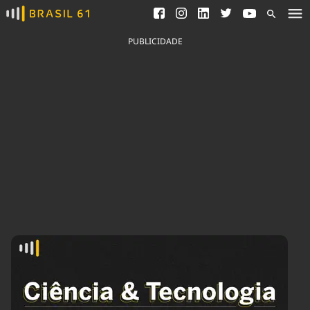
Ver todas as notícias
Saneamento
Podcasts
Indicadores
PUBLICIDADE
Área do comunicador
Bioinsumos
Publicidade Legal
Blog
Brasil Mineral
Fique por dentro do
Congresso Nacional e
Quem somos
nossos líderes.
Expediente
Acesse
Trabalhe no Brasil 61
Contato
Agronegócios
Comportamento
Meio Ambiente
Brasil
Cultura
Podcast
Brasil Mineral
Economia
Política
Ciência &
Educação
Saúde