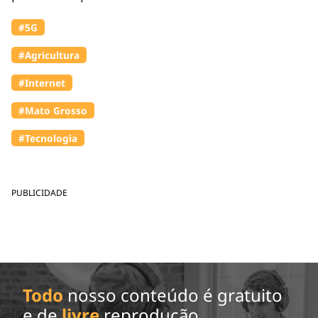
#5G
#Agricultura
#Internet
#Mato Grosso
#Tecnologia
PUBLICIDADE
Todo
nosso conteúdo é gratuito
e de
livre
reprodução.