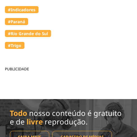
#Indicadores
#Paraná
#Rio Grande do Sul
#Trigo
PUBLICIDADE
Todo
nosso conteúdo é gratuito
e de
livre
reprodução.
SAIBA MAIS
CADASTRO DE MÍDIAS