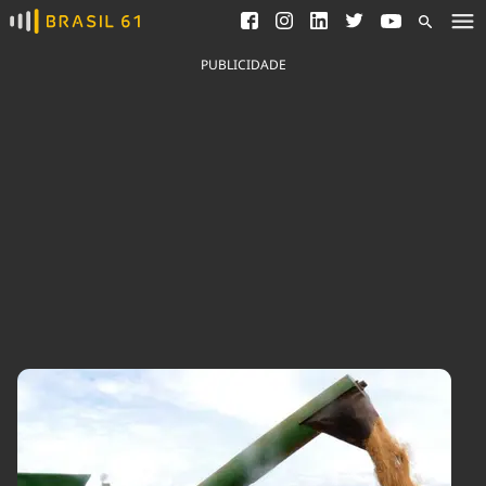
Ver todas as notícias
Saneamento
Podcasts
Indicadores
PUBLICIDADE
Área do comunicador
Bioinsumos
Publicidade Legal
Blog
Brasil Mineral
Fique por dentro do
Congresso Nacional e
Quem somos
nossos líderes.
Expediente
Acesse
Trabalhe no Brasil 61
Contato
Agronegócios
Comportamento
Meio Ambiente
Brasil
Cultura
Podcast
Brasil Mineral
Economia
Política
Ciência &
Educação
Saúde