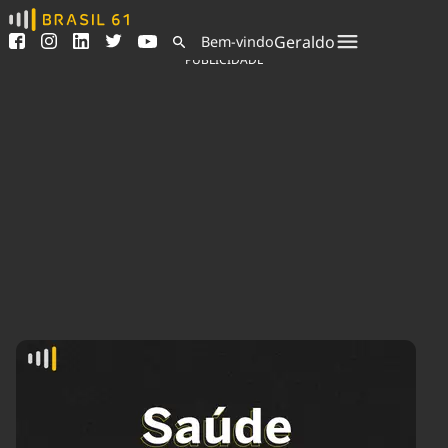
Ver todas as notícias
Saneamento
Geraldo
Bem-vindo
Podcasts
Indicadores
PUBLICIDADE
Área do comunicador
Bioinsumos
Publicidade Legal
Blog
Sair da plataforma
Brasil Mineral
Quem somos
Fique por dentro do
Congresso Nacional e
Expediente
nossos líderes.
Trabalhe no Brasil 61
Acesse
Contato
Agronegócios
Comportamento
Meio Ambiente
Brasil
Cultura
Podcast
Brasil Mineral
Economia
Política
Ciência &
Educação
Saúde