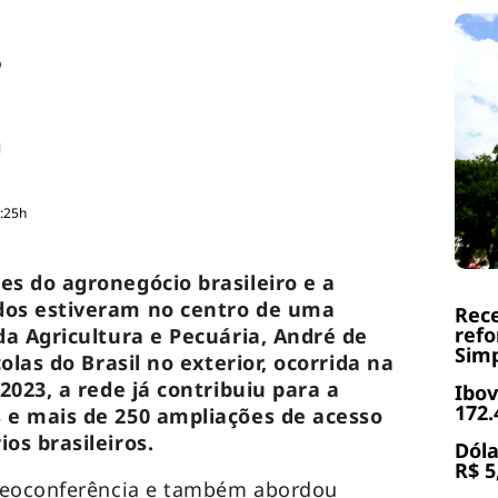
o
4:25h
s do agronegócio brasileiro e a
dos estiveram no centro de uma
Rece
refo
da Agricultura e Pecuária, André de
Simp
olas do Brasil no exterior, ocorrida na
2023, a rede já contribuiu para a
Ibov
172.
 e mais de 250 ampliações de acesso
os brasileiros.
Dóla
R$ 5
deoconferência e também abordou