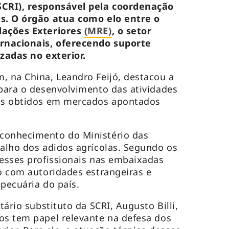
SCRI), responsável pela coordenação
as. O órgão atua como elo entre o
lações Exteriores
(MRE)
, o setor
ernacionais, oferecendo suporte
izadas no exterior.
, na China, Leandro Feijó, destacou a
 para o desenvolvimento das atividades
dos obtidos em mercados apontados
conhecimento do Ministério das
balho dos adidos agrícolas. Segundo os
desses profissionais nas embaixadas
go com autoridades estrangeiras e
opecuária do país.
tário substituto da SCRI, Augusto Billi,
os tem papel relevante na defesa dos