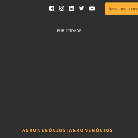
Ver toda
Podcast
PUBLICIDADE
Área do
Publicid
Fique por 
Congresso 
nossos líde
Acesse
AGRONEGÓCIOS
|
AGRONEGÓCIOS