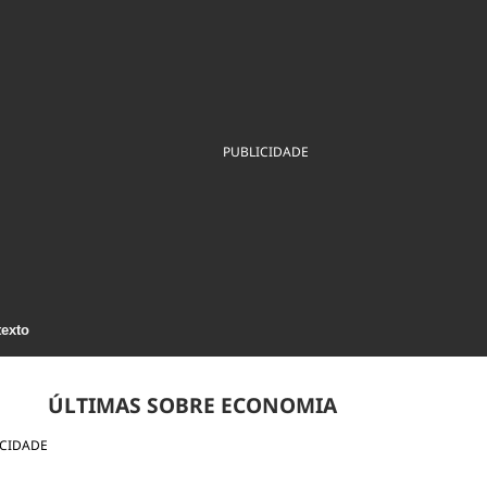
ios
Cultura
Podcast
Economia
Política
ral
Educação
Saúde
Tecnologia
Infraestrutura
Tempo
Internacional
mento
Meio Ambiente
PUBLICIDADE
texto
ÚLTIMAS SOBRE ECONOMIA
ICIDADE