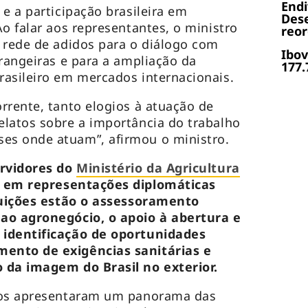
End
e a participação brasileira em
Dese
o falar aos representantes, o ministro
reor
 rede de adidos para o diálogo com
Ibov
trangeiras e para a ampliação da
177.
rasileiro em mercados internacionais.
rrente, tanto elogios à atuação de
latos sobre a importância do trabalho
s onde atuam”, afirmou o ministro.
ervidores do
Ministério da Agricultura
 em representações diplomáticas
ibuições estão o assessoramento
ao agronegócio, o apoio à abertura e
 identificação de oportunidades
ento de exigências sanitárias e
 da imagem do Brasil no exterior.
dos apresentaram um panorama das