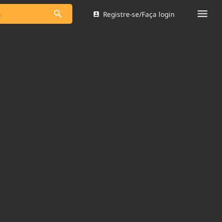
Registre-se/Faça login
s as notícias
Saneamento
s
Indicadores
 comunicador
Bioinsumos
ade Legal
Blog
Brasil Mineral
Quem somos
dentro do
Nacional e
Expediente
res.
Trabalhe no Brasil 61
Contato