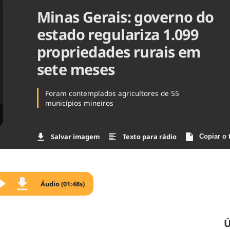
Minas Gerais: governo do
Agronegóc
Brasil
estado regulariza 1.099
Brasil Mine
Ciência & 
propriedades rurais em
Cinema
sete meses
Comporta
Foram contemplados agricultores de 55
municípios mineiros
Salvar imagem
Texto para rádio
Copiar o 
Áudio (01:48s)
Ú