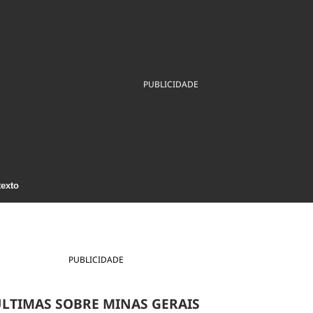
ios
Cultura
Podcast
Economia
Política
ral
Educação
Saúde
Tecnologia
Infraestrutura
Tempo
Internacional
PUBLICIDADE
mento
Meio Ambiente
texto
PUBLICIDADE
LTIMAS SOBRE MINAS GERAIS