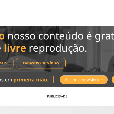
o
nosso conteúdo é grat
e
livre
reprodução.
MAIS
CADASTRO DE MÍDIAS
dos em
primeira mão
.
Assine a newsletter
PUBLICIDADE