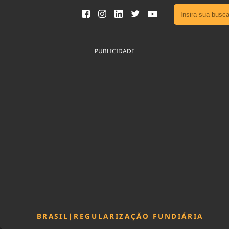
Ver toda
Podcast
PUBLICIDADE
Área do
Publicid
Fique por 
Congresso 
nossos líde
Acesse
BRASIL
|
REGULARIZAÇÃO FUNDIÁRIA