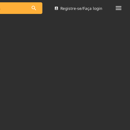
Registre-se/Faça login
s as notícias
Saneamento
s
Indicadores
 comunicador
Bioinsumos
ade Legal
Blog
Brasil Mineral
Quem somos
dentro do
Nacional e
Expediente
res.
Trabalhe no Brasil 61
Contato