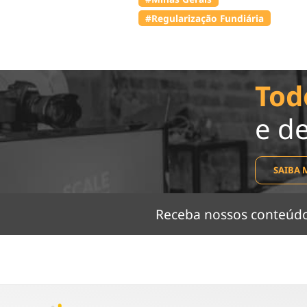
#Regularização Fundiária
Tod
e d
SAIBA 
Receba nossos conteú