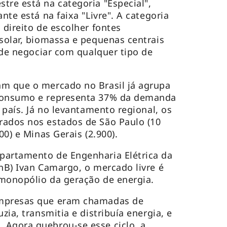
tre está na categoria "Especial",
nte está na faixa "Livre". A categoria
 direito de escolher fontes
 solar, biomassa e pequenas centrais
pode negociar com qualquer tipo de
am que o mercado no Brasil já agrupa
 consumo e representa 37% da demanda
o país. Já no levantamento regional, os
rados nos estados de São Paulo (10
00) e Minas Gerais (2.900).
partamento de Engenharia Elétrica da
UnB) Ivan Camargo, o mercado livre é
 monopólio da geração de energia.
empresas que eram chamadas de
zia, transmitia e distribuía energia, e
 Agora quebrou-se esse ciclo, a