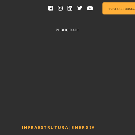
Ver toda
Podcast
PUBLICIDADE
Área do
Publicid
Fique por 
Congresso 
nossos líde
Acesse
INFRAESTRUTURA
|
ENERGIA