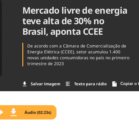
Mercado livre de energia
Agronegóc
Brasil
teve alta de 30% no
Brasil Mine
Ciência & 
Brasil, aponta CCEE
Cinema
Comporta
De acordo com a Câmara de Comercialização de
Energia Elétrica (CCEE), setor acumulou 1.400
novas unidades consumidoras no país no primeiro
trimestre de 2023
Salvar imagem
Texto para rádio
Copiar o 
Áudio (02:23s)