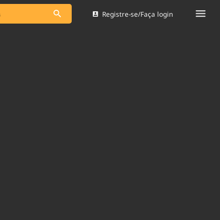
Registre-se/Faça login
s as notícias
Saneamento
s
Indicadores
 comunicador
Bioinsumos
ade Legal
Blog
Brasil Mineral
Quem somos
dentro do
Nacional e
Expediente
res.
Trabalhe no Brasil 61
Contato