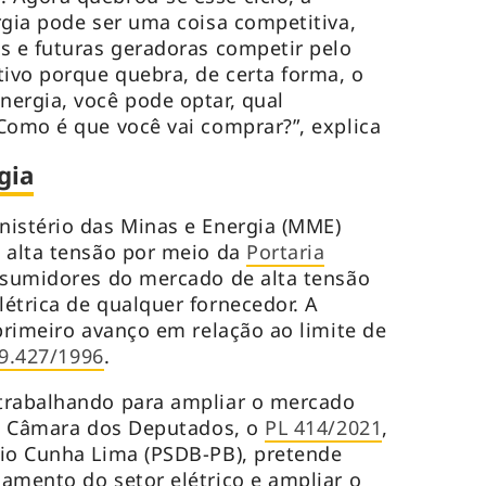
rgia pode ser uma coisa competitiva,
s e futuras geradoras competir pelo
tivo porque quebra, de certa forma, o
ergia, você pode optar, qual
Como é que você vai comprar?”, explica
gia
nistério das Minas e Energia (MME)
 alta tensão por meio da
Portaria
onsumidores do mercado de alta tensão
étrica de qualquer fornecedor. A
 primeiro avanço em relação ao limite de
 9.427/1996
.
trabalhando para ampliar o mercado
Na Câmara dos Deputados, o
PL 414/2021
,
sio Cunha Lima (PSDB-PB), pretende
amento do setor elétrico e ampliar o