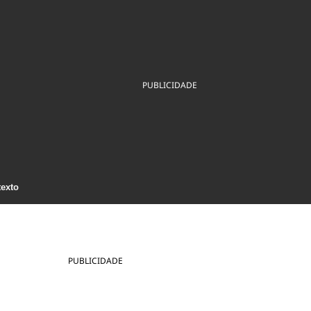
ios
Cultura
Podcast
Economia
Política
ral
Educação
Saúde
Tecnologia
Infraestrutura
Tempo
Internacional
PUBLICIDADE
mento
Meio Ambiente
texto
PUBLICIDADE