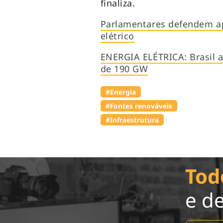
finaliza.
Parlamentares defendem a
elétrico
ENERGIA ELÉTRICA: Brasil 
de 190 GW
#Energia
#Fontes renováveis
#Infraestrutura
Tod
e d