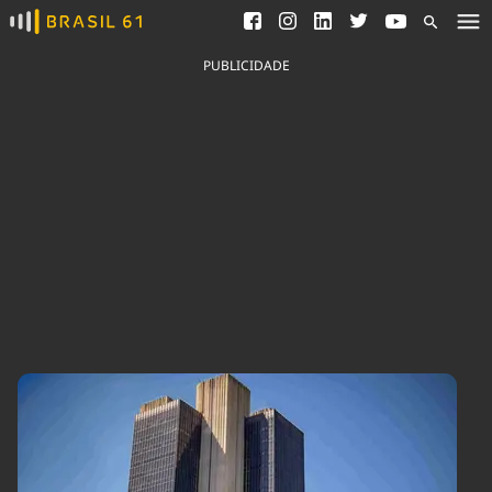
Ver todas as notícias
Saneamento
Podcasts
Indicadores
PUBLICIDADE
Área do comunicador
Bioinsumos
Publicidade Legal
Blog
Brasil Mineral
Fique por dentro do
Congresso Nacional e
Quem somos
nossos líderes.
Expediente
Acesse
Trabalhe no Brasil 61
Contato
Agronegócios
Comportamento
Meio Ambiente
Brasil
Cultura
Podcast
Brasil Mineral
Economia
Política
Ciência &
Educação
Saúde