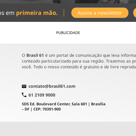
dos em
primeira mão
.
Assine a newsletter
PUBLICIDADE
O
Brasil 61
é um portal de comunicação que leva informaç
conteúdo particularizado para sua região. Trazemos as pr
você. Todo o nosso conteúdo é gratuito e de livre reprod
contato@brasil61.com
61 2109 9000
SDS Ed. Boulevard Center, Sala 601 | Brasília
– DF | CEP: 70391-900