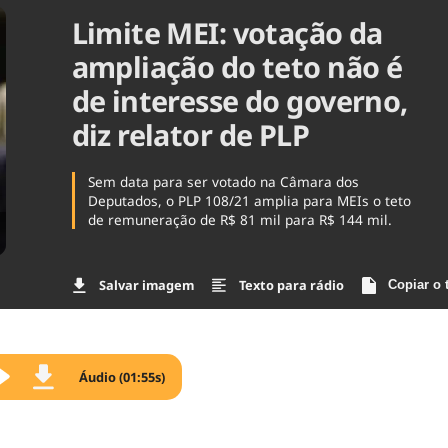
Limite MEI: votação da
Agronegóc
Brasil
ampliação do teto não é
Brasil Mine
Ciência & 
de interesse do governo,
Cinema
diz relator de PLP
Comporta
Sem data para ser votado na Câmara dos
Deputados, o PLP 108/21 amplia para MEIs o teto
de remuneração de R$ 81 mil para R$ 144 mil.
Salvar imagem
Texto para rádio
Copiar o 
Áudio (01:55s)