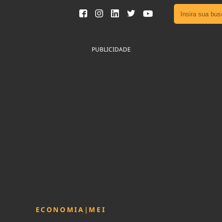
Ver toda
Podcast
PUBLICIDADE
Área do
Publicid
Sair da 
Fique por 
Congresso 
nossos líde
Acesse
ECONOMIA
|
MEI