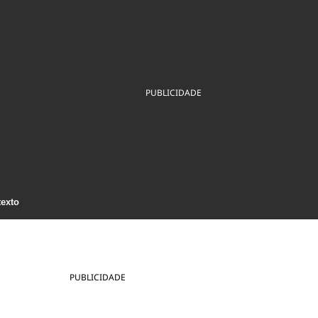
ios
Cultura
Podcast
Economia
Política
ral
Educação
Saúde
Tecnologia
Infraestrutura
Tempo
Internacional
mento
Meio Ambiente
PUBLICIDADE
texto
PUBLICIDADE