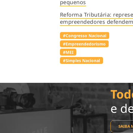
pequenos
Reforma Tributária: repre
empreendedores defendem 
#Congresso Nacional
#Empreendedorismo
#MEI
#Simples Nacional
Tod
e d
SAIBA 