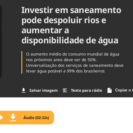
Investir em saneamento
Agronegóc
Brasil
pode despoluir rios e
Brasil Mine
Ciência & 
aumentar a
Cinema
disponibilidade de água
Comporta
O aumento médio do consumo mundial de água
nos próximos anos deve ser de 50%.
Universalização dos serviços de saneamento deve
levar água potável a 99% dos brasileiros
Salvar imagem
Texto para rádio
Copiar o 
Áudio (02:32s)