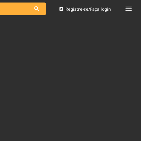
Registre-se/Faça login
s as notícias
Saneamento
s
Indicadores
 comunicador
Bioinsumos
ade Legal
Blog
Brasil Mineral
Quem somos
dentro do
Nacional e
Expediente
res.
Trabalhe no Brasil 61
Contato