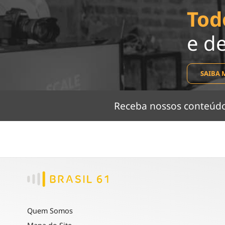
Tod
e d
SAIBA 
Receba nossos conteú
Quem Somos