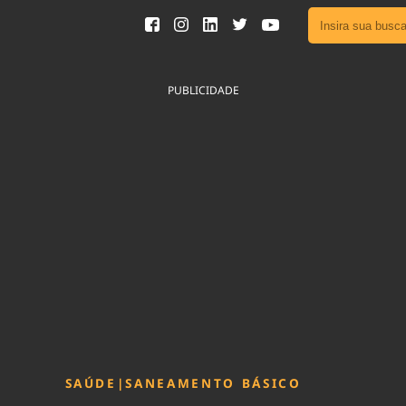
Ver toda
Podcast
PUBLICIDADE
Área do
Publicid
Fique por 
Congresso 
nossos líde
Acesse
SAÚDE
|
SANEAMENTO BÁSICO