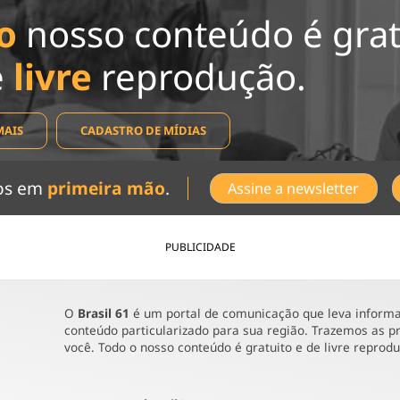
o
nosso conteúdo é grat
e
livre
reprodução.
MAIS
CADASTRO DE MÍDIAS
dos em
primeira mão
.
Assine a newsletter
PUBLICIDADE
O
Brasil 61
é um portal de comunicação que leva informaç
conteúdo particularizado para sua região. Trazemos as pr
você. Todo o nosso conteúdo é gratuito e de livre reprod