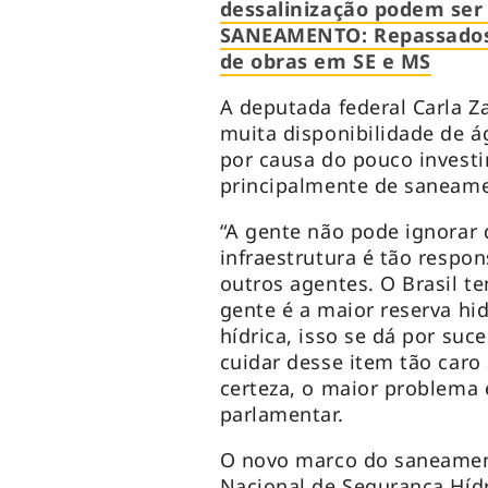
dessalinização podem se
SANEAMENTO: Repassados 
de obras em SE e MS
A deputada federal Carla Za
muita disponibilidade de á
por causa do pouco investi
principalmente de saneam
“A gente não pode ignorar
infraestrutura é tão respon
outros agentes. O Brasil t
gente é a maior reserva hi
hídrica, isso se dá por su
cuidar desse item tão caro 
certeza, o maior problema 
parlamentar.
O novo marco do saneamen
Nacional de Segurança Híd