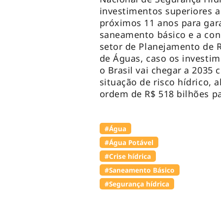
investimentos superiores a
próximos 11 anos para gara
saneamento básico e a con
setor de Planejamento de 
de Águas, caso os investim
o Brasil vai chegar a 2035
situação de risco hídrico,
ordem de R$ 518 bilhões pa
#Água
#Água Potável
#Crise hídrica
#Saneamento Básico
#Segurança hídrica