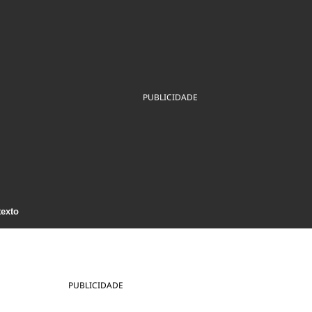
ios
Cultura
Podcast
Economia
Política
ral
Educação
Saúde
Tecnologia
Infraestrutura
Tempo
Internacional
mento
Meio Ambiente
PUBLICIDADE
texto
PUBLICIDADE