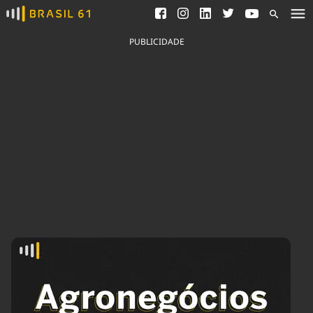
Ver todas as notícias
Saneamento
Podcasts
Indicadores
PUBLICIDADE
Área do comunicador
Bioinsumos
Publicidade Legal
Blog
Brasil Mineral
Fique por dentro do
Congresso Nacional e
Quem somos
nossos líderes.
Expediente
Acesse
Trabalhe no Brasil 61
Contato
Agronegócios
Comportamento
Meio Ambiente
Brasil
Cultura
Podcast
Brasil Mineral
Economia
Política
Ciência &
Educação
Saúde