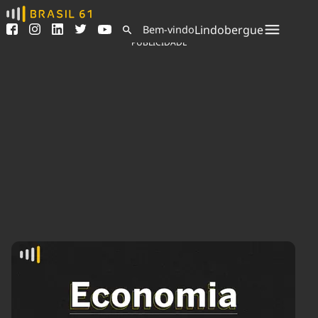
Ver todas as notícias
Saneamento
Lindobergue
Bem-vindo
Podcasts
Indicadores
PUBLICIDADE
Área do comunicador
Bioinsumos
Publicidade Legal
Blog
Sair da plataforma
Brasil Mineral
Quem somos
Fique por dentro do
Congresso Nacional e
Expediente
nossos líderes.
Trabalhe no Brasil 61
Acesse
Contato
Agronegócios
Comportamento
Meio Ambiente
Brasil
Cultura
Podcast
Brasil Mineral
Economia
Política
Ciência &
Educação
Saúde