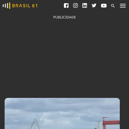
Ver todas as notícias
Saneamento
Podcasts
Indicadores
PUBLICIDADE
Área do comunicador
Bioinsumos
Publicidade Legal
Blog
Brasil Mineral
Fique por dentro do
Congresso Nacional e
Quem somos
nossos líderes.
Expediente
Acesse
Trabalhe no Brasil 61
Contato
Agronegócios
Comportamento
Meio Ambiente
Brasil
Cultura
Podcast
Brasil Mineral
Economia
Política
Ciência &
Educação
Saúde