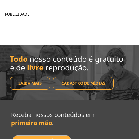
PUBLICIDADE
Todo
nosso conteúdo é gratuito
e de
livre
reprodução.
SAIBA MAIS
CADASTRO DE MÍDIAS
Receba nossos conteúdos em
primeira mão
.