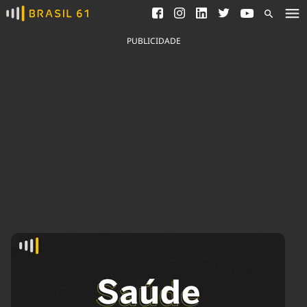
Ver todas as notícias
Saneamento
Podcasts
Indicadores
PUBLICIDADE
Área do comunicador
Bioinsumos
Publicidade Legal
Blog
Brasil Mineral
Fique por dentro do
Congresso Nacional e
Quem somos
nossos líderes.
Expediente
Acesse
Trabalhe no Brasil 61
Contato
Agronegócios
Comportamento
Meio Ambiente
Brasil
Cultura
Podcast
Brasil Mineral
Economia
Política
Ciência &
Educação
Saúde