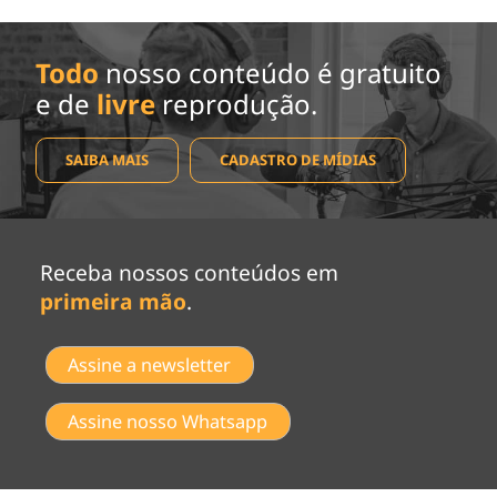
Todo
nosso conteúdo é gratuito
e de
livre
reprodução.
SAIBA MAIS
CADASTRO DE MÍDIAS
Receba nossos conteúdos em
primeira mão
.
Assine a newsletter
Assine nosso Whatsapp