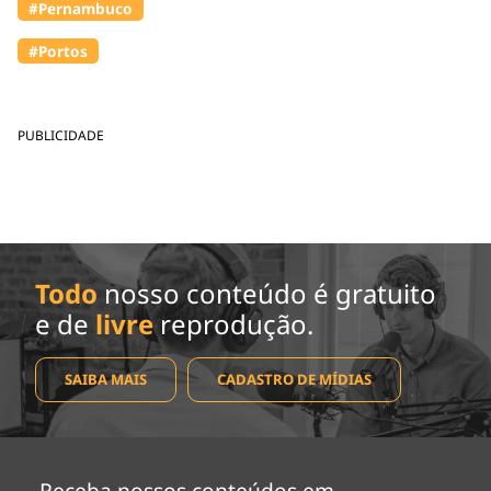
#Pernambuco
#Portos
PUBLICIDADE
Todo
nosso conteúdo é gratuito
e de
livre
reprodução.
SAIBA MAIS
CADASTRO DE MÍDIAS
Receba nossos conteúdos em