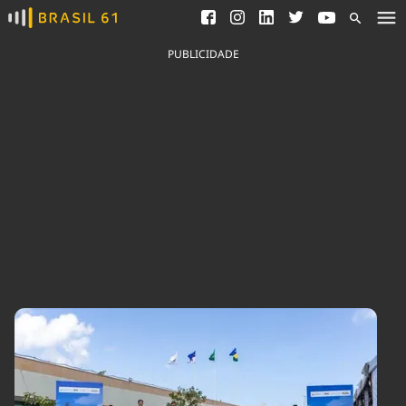
Ver todas as notícias
Saneamento
Podcasts
Indicadores
PUBLICIDADE
Área do comunicador
Bioinsumos
Publicidade Legal
Blog
Brasil Mineral
Fique por dentro do
Congresso Nacional e
Quem somos
nossos líderes.
Expediente
Acesse
Trabalhe no Brasil 61
Contato
Agronegócios
Comportamento
Meio Ambiente
Brasil
Cultura
Podcast
Brasil Mineral
Economia
Política
Ciência &
Educação
Saúde