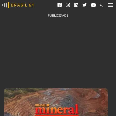
Ver todas as notícias
Saneamento
Podcasts
Indicadores
PUBLICIDADE
Área do comunicador
Bioinsumos
Publicidade Legal
Blog
Brasil Mineral
Fique por dentro do
Congresso Nacional e
Quem somos
nossos líderes.
Expediente
Acesse
Trabalhe no Brasil 61
Contato
Agronegócios
Comportamento
Meio Ambiente
Brasil
Cultura
Podcast
Brasil Mineral
Economia
Política
Ciência &
Educação
Saúde