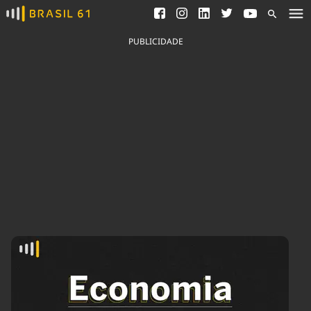
Ver todas as notícias
Saneamento
Podcasts
Indicadores
PUBLICIDADE
Área do comunicador
Bioinsumos
Publicidade Legal
Blog
Brasil Mineral
Fique por dentro do
Congresso Nacional e
Quem somos
nossos líderes.
Expediente
Acesse
Trabalhe no Brasil 61
Contato
Agronegócios
Comportamento
Meio Ambiente
Brasil
Cultura
Podcast
Brasil Mineral
Economia
Política
Ciência &
Educação
Saúde