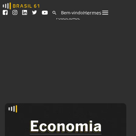
Ver todas as notícias
Saneamento
Hermes
Bem-vindo
Podcasts
Indicadores
PUBLICIDADE
Área do comunicador
Bioinsumos
Publicidade Legal
Blog
Sair da plataforma
Brasil Mineral
Quem somos
Fique por dentro do
Congresso Nacional e
Expediente
nossos líderes.
Trabalhe no Brasil 61
Acesse
Contato
Agronegócios
Comportamento
Meio Ambiente
Brasil
Cultura
Podcast
Brasil Mineral
Economia
Política
Ciência &
Educação
Saúde