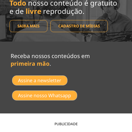
Todo
nosso conteúdo é gratuito
e de
livre
reprodução.
SAIBA MAIS
CADASTRO DE MÍDIAS
Receba nossos conteúdos em
primeira mão
.
Assine a newsletter
Assine nosso Whatsapp
PUBLICIDADE