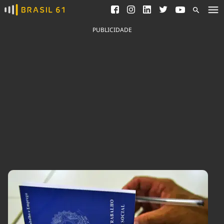
Ver todas as notícias
Saneamento
Podcasts
Indicadores
PUBLICIDADE
Área do comunicador
Bioinsumos
Publicidade Legal
Blog
Brasil Mineral
Fique por dentro do
Congresso Nacional e
Quem somos
nossos líderes.
Expediente
Acesse
Trabalhe no Brasil 61
Contato
Agronegócios
Comportamento
Meio Ambiente
Brasil
Cultura
Podcast
Brasil Mineral
Economia
Política
Ciência &
Educação
Saúde