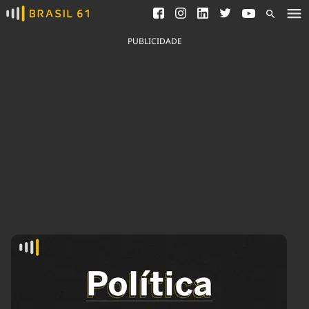
Ver todas as notícias
Saneamento
Podcasts
Indicadores
PUBLICIDADE
Área do comunicador
Bioinsumos
Publicidade Legal
Blog
Brasil Mineral
Fique por dentro do
Congresso Nacional e
Quem somos
nossos líderes.
Expediente
Acesse
Trabalhe no Brasil 61
Contato
Agronegócios
Comportamento
Meio Ambiente
Brasil
Cultura
Podcast
Brasil Mineral
Economia
Política
Ciência &
Educação
Saúde