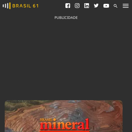
Ver todas as notícias
Saneamento
Podcasts
Indicadores
PUBLICIDADE
Área do comunicador
Bioinsumos
Publicidade Legal
Blog
Brasil Mineral
Fique por dentro do
Congresso Nacional e
Quem somos
nossos líderes.
Expediente
Acesse
Trabalhe no Brasil 61
Contato
Agronegócios
Comportamento
Meio Ambiente
Brasil
Cultura
Podcast
Brasil Mineral
Economia
Política
Ciência &
Educação
Saúde