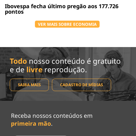
Ibovespa fecha último pregão aos 177.726
pontos
VER MAIS SOBRE ECONOMIA
Todo
nosso conteúdo é gratuito
e de
livre
reprodução.
SAIBA MAIS
CADASTRO DE MÍDIAS
Receba nossos conteúdos em
primeira mão
.