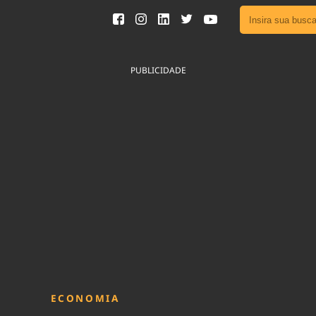
Ver toda
Podcast
PUBLICIDADE
Área do
Publicid
Fique por 
Congresso 
nossos líde
Acesse
ECONOMIA