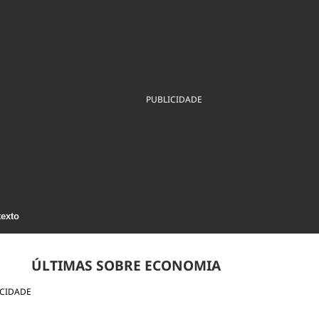
ios
Cultura
Podcast
Economia
Política
ral
Educação
Saúde
Tecnologia
Infraestrutura
Tempo
Internacional
mento
Meio Ambiente
PUBLICIDADE
texto
ÚLTIMAS SOBRE ECONOMIA
ICIDADE