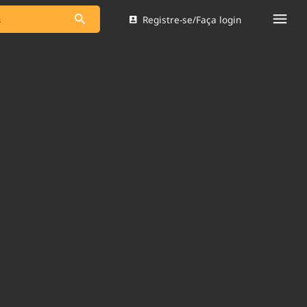
Registre-se/Faça login
s as notícias
Saneamento
s
Indicadores
 comunicador
Bioinsumos
ade Legal
Blog
Brasil Mineral
Quem somos
dentro do
Nacional e
Expediente
res.
Trabalhe no Brasil 61
Contato