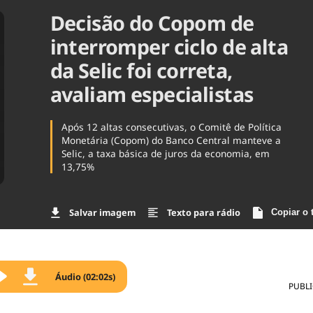
Decisão do Copom de
Agronegóc
Brasil
interromper ciclo de alta
Brasil Mine
Ciência & 
da Selic foi correta,
Cinema
avaliam especialistas
Comporta
Após 12 altas consecutivas, o Comitê de Política
Monetária (Copom) do Banco Central manteve a
Selic, a taxa básica de juros da economia, em
13,75%
Salvar imagem
Texto para rádio
Copiar o 
Áudio (02:02s)
PUBL