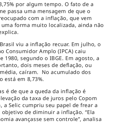
13,75% por algum tempo. O fato de a
nime passa uma mensagem de que o
preocupado com a inflação, que vem
 uma forma muito localizada, ainda não
explica.
rasil viu a inflação recuar. Em julho, o
 ao Consumidor Amplo (IPCA) caiu
e 1980, segundo o IBGE. Em agosto, a
ortanto, dois meses de deflação, ou
a média, caíram. No acumulado dos
ão está em 8,73%.
as é de que a queda da inflação é
evação da taxa de juros pelo Copom
 a Selic cumpriu seu papel de frear a
bjetivo de diminuir a inflação. “Ela
omia avançasse sem controle”, analisa