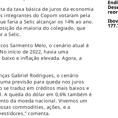
End
Dese
lta da taxa básica de juros da economia
reor
ois integrantes do Copom votaram pela
Ibov
e faria a Selic alcançar os 14% ao ano.
177.
osição da maioria do colegiado, que
r a Selic.
cos Sarmento Melo, o cenário atual é
“No início de 2022, havia uma
 baixo e inflação elevada. Agora, a
nças Gabriel Rodrigues, o cenário
e uma previsão para queda nos juros
o se traduz em créditos mais baixos e
l. A queda do dólar em 0,6% também é
mento da moeda nacional. Vivemos um
ssas commodities, ações, e a
vestidores,” comenta.