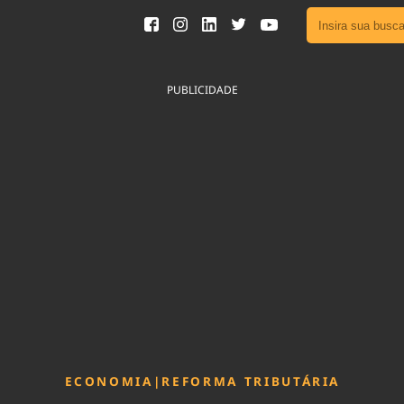
Ver toda
Podcast
PUBLICIDADE
Área do
Publicid
Fique por 
Congresso 
nossos líde
Acesse
ECONOMIA
|
REFORMA TRIBUTÁRIA