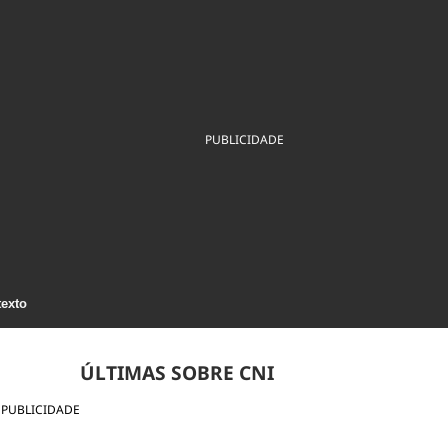
ios
Cultura
Podcast
Economia
Política
ral
Educação
Saúde
Tecnologia
Infraestrutura
Tempo
Internacional
mento
Meio Ambiente
PUBLICIDADE
texto
ÚLTIMAS SOBRE CNI
PUBLICIDADE