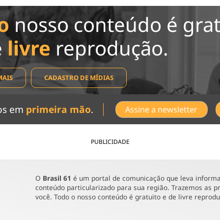
o
nosso conteúdo é grat
e
livre
reprodução.
MAIS
CADASTRO DE MÍDIAS
dos em
primeira mão
.
Assine a newsletter
PUBLICIDADE
O
Brasil 61
é um portal de comunicação que leva informaç
conteúdo particularizado para sua região. Trazemos as pr
você. Todo o nosso conteúdo é gratuito e de livre reprod