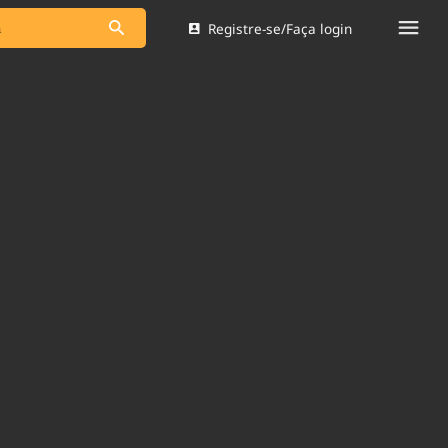
Registre-se/Faça login
s as notícias
Saneamento
s
Indicadores
 comunicador
Bioinsumos
ade Legal
Blog
Brasil Mineral
Quem somos
dentro do
Nacional e
Expediente
res.
Trabalhe no Brasil 61
Contato