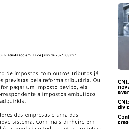
:02h, Atualizado em: 12 de Julho de 2024, 08:09h
 de impostos com outros tributos já
previstas pela reforma tributária. Ou
CNI:
nova
for pagar um imposto devido, ela
ava
correspondente a impostos embutidos
adquirida.
CNI:
dívi
edores das empresas é uma das
Con
novo sistema. Com mais dinheiro em
cres
l é estimulada e todo o setor produtivo