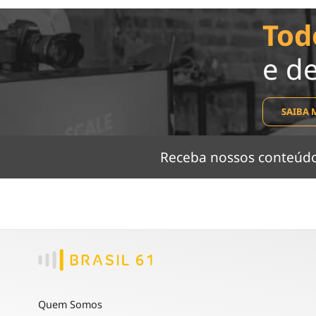
Tod
e d
SAIBA 
Receba nossos conteú
Quem Somos