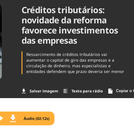
Créditos tributários:
Agronegóc
Brasil
novidade da reforma
Brasil Mine
Ciência & 
favorece investimentos
Cinema
das empresas
Comporta
Ressarcimento de créditos tributários vai
aumentar o capital de giro das empresas e a
circulação de dinheiro, mas especialistas e
entidades defendem que prazo deveria ser menor
Salvar imagem
Texto para rádio
Copiar o 
Áudio (02:12s)