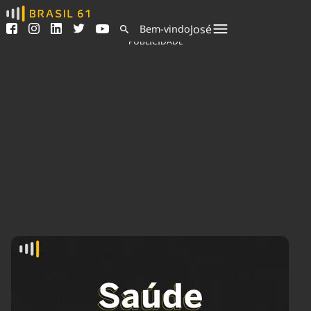
Ver todas as notícias
Saneamento
José
Bem-vindo
Podcasts
Indicadores
PUBLICIDADE
Área do comunicador
Bioinsumos
Publicidade Legal
Blog
Sair da plataforma
Brasil Mineral
Quem somos
Fique por dentro do
Congresso Nacional e
Expediente
nossos líderes.
Trabalhe no Brasil 61
Acesse
Contato
Agronegócios
Comportamento
Meio Ambiente
Brasil
Cultura
Podcast
Brasil Mineral
Economia
Política
Ciência &
Educação
Saúde