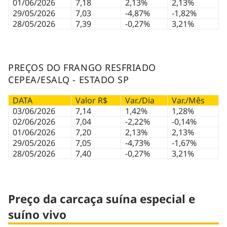
01/06/2026
7,18
2,13%
2,13%
29/05/2026
7,03
-4,87%
-1,82%
28/05/2026
7,39
-0,27%
3,21%
PREÇOS DO FRANGO RESFRIADO
CEPEA/ESALQ - ESTADO SP
DATA
Valor R$
Var./Dia
Var./Mês
03/06/2026
7,14
1,42%
1,28%
02/06/2026
7,04
-2,22%
-0,14%
01/06/2026
7,20
2,13%
2,13%
29/05/2026
7,05
-4,73%
-1,67%
28/05/2026
7,40
-0,27%
3,21%
Preço da carcaça suína especial e
suíno vivo