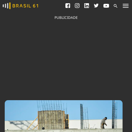
Ver todas as notícias
Saneamento
Podcasts
Indicadores
PUBLICIDADE
Área do comunicador
Bioinsumos
Publicidade Legal
Blog
Brasil Mineral
Fique por dentro do
Congresso Nacional e
Quem somos
nossos líderes.
Expediente
Acesse
Trabalhe no Brasil 61
Contato
Agronegócios
Comportamento
Meio Ambiente
Brasil
Cultura
Podcast
Brasil Mineral
Economia
Política
Ciência &
Educação
Saúde