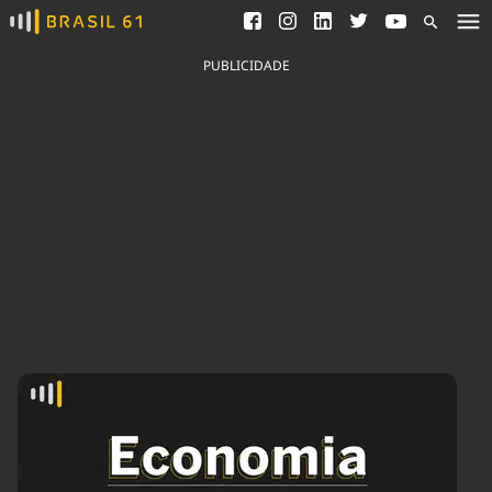
Ver todas as notícias
Saneamento
Podcasts
Indicadores
PUBLICIDADE
Área do comunicador
Bioinsumos
Publicidade Legal
Blog
Brasil Mineral
Fique por dentro do
Congresso Nacional e
Quem somos
nossos líderes.
Expediente
Acesse
Trabalhe no Brasil 61
Contato
Agronegócios
Comportamento
Meio Ambiente
Brasil
Cultura
Podcast
Brasil Mineral
Economia
Política
Ciência &
Educação
Saúde