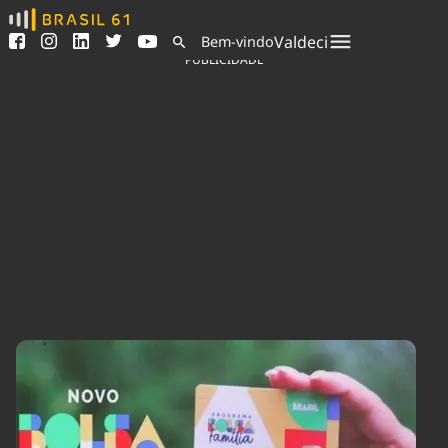
Ver todas as notícias
Saneamento
Valdeci
Bem-vindo
Podcasts
Indicadores
PUBLICIDADE
Área do comunicador
Bioinsumos
Publicidade Legal
Blog
Sair da plataforma
Brasil Mineral
Quem somos
Fique por dentro do
Congresso Nacional e
Expediente
nossos líderes.
Trabalhe no Brasil 61
Acesse
Contato
Agronegócios
Comportamento
Meio Ambiente
Brasil
Cultura
Podcast
Brasil Mineral
Economia
Política
Ciência &
Educação
Saúde