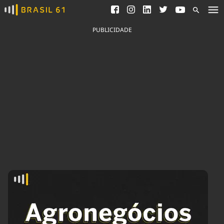
Ver todas as notícias
Saneamento
Podcasts
Indicadores
PUBLICIDADE
Área do comunicador
Bioinsumos
Publicidade Legal
Blog
Brasil Mineral
Fique por dentro do
Congresso Nacional e
Quem somos
nossos líderes.
Expediente
Acesse
Trabalhe no Brasil 61
Contato
Agronegócios
Comportamento
Meio Ambiente
Brasil
Cultura
Podcast
Brasil Mineral
Economia
Política
Ciência &
Educação
Saúde