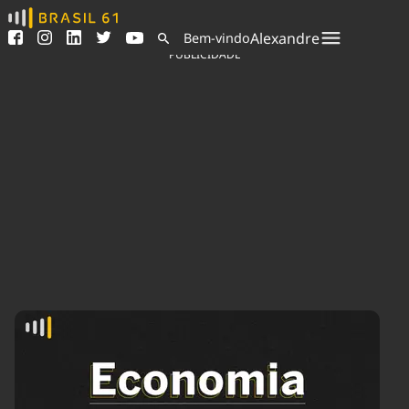
Ver todas as notícias
Saneamento
Alexandre
Bem-vindo
Podcasts
Indicadores
PUBLICIDADE
Área do comunicador
Bioinsumos
Publicidade Legal
Blog
Sair da plataforma
Brasil Mineral
Quem somos
Fique por dentro do
Congresso Nacional e
Expediente
nossos líderes.
Trabalhe no Brasil 61
Acesse
Contato
Agronegócios
Comportamento
Meio Ambiente
Brasil
Cultura
Podcast
Brasil Mineral
Economia
Política
Ciência &
Educação
Saúde