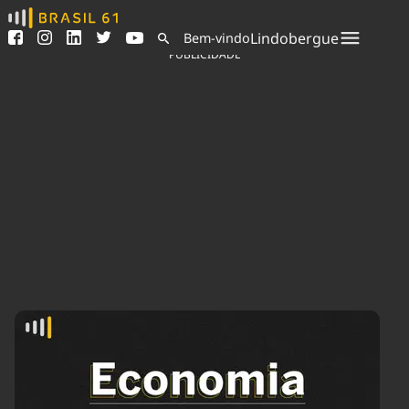
Ver todas as notícias
Saneamento
Lindobergue
Bem-vindo
Podcasts
Indicadores
PUBLICIDADE
Área do comunicador
Bioinsumos
Publicidade Legal
Blog
Sair da plataforma
Brasil Mineral
Quem somos
Fique por dentro do
Congresso Nacional e
Expediente
nossos líderes.
Trabalhe no Brasil 61
Acesse
Contato
Agronegócios
Comportamento
Meio Ambiente
Brasil
Cultura
Podcast
Brasil Mineral
Economia
Política
Ciência &
Educação
Saúde