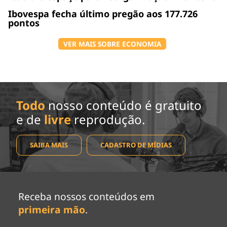
Ibovespa fecha último pregão aos 177.726
pontos
VER MAIS SOBRE ECONOMIA
Todo
nosso conteúdo é gratuito
e de
livre
reprodução.
SAIBA MAIS
CADASTRO DE MÍDIAS
Receba nossos conteúdos em
primeira mão
.