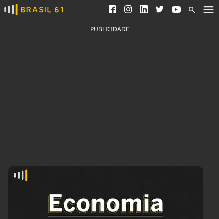
Ver todas as notícias
Saneamento
Podcasts
Indicadores
PUBLICIDADE
Área do comunicador
Bioinsumos
Publicidade Legal
Blog
Brasil Mineral
Fique por dentro do
Congresso Nacional e
Quem somos
nossos líderes.
Expediente
Acesse
Trabalhe no Brasil 61
Contato
Agronegócios
Comportamento
Meio Ambiente
Brasil
Cultura
Podcast
Brasil Mineral
Economia
Política
Ciência &
Educação
Saúde