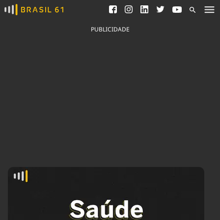
Ver todas as notícias
Saneamento
Podcasts
Indicadores
PUBLICIDADE
Área do comunicador
Bioinsumos
Publicidade Legal
Blog
Brasil Mineral
Fique por dentro do
Congresso Nacional e
Quem somos
nossos líderes.
Expediente
Acesse
Trabalhe no Brasil 61
Contato
Agronegócios
Comportamento
Meio Ambiente
Brasil
Cultura
Podcast
Brasil Mineral
Economia
Política
Ciência &
Educação
Saúde