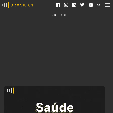
Ver todas as notícias
Saneamento
Podcasts
Indicadores
PUBLICIDADE
Área do comunicador
Bioinsumos
Publicidade Legal
Blog
Brasil Mineral
Fique por dentro do
Congresso Nacional e
Quem somos
nossos líderes.
Expediente
Acesse
Trabalhe no Brasil 61
Contato
Agronegócios
Comportamento
Meio Ambiente
Brasil
Cultura
Podcast
Brasil Mineral
Economia
Política
Ciência &
Educação
Saúde