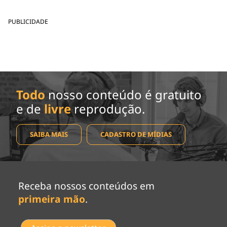
PUBLICIDADE
Todo
nosso conteúdo é gratuito
e de
livre
reprodução.
SAIBA MAIS
CADASTRO DE MÍDIAS
Receba nossos conteúdos em
primeira mão
.