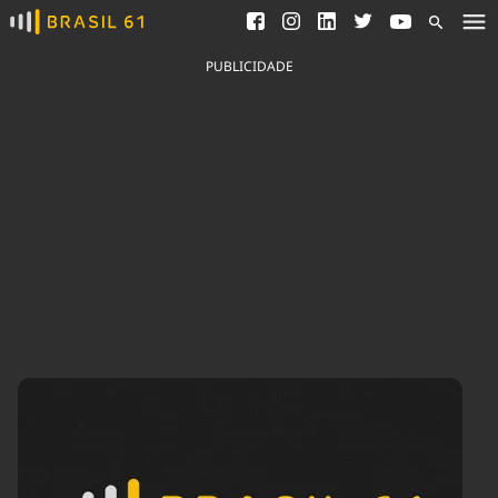
Ver todas as notícias
Saneamento
Podcasts
Indicadores
PUBLICIDADE
Área do comunicador
Bioinsumos
Publicidade Legal
Blog
Brasil Mineral
Fique por dentro do
Congresso Nacional e
Quem somos
nossos líderes.
Expediente
Acesse
Trabalhe no Brasil 61
Contato
Agronegócios
Comportamento
Meio Ambiente
Brasil
Cultura
Podcast
Brasil Mineral
Economia
Política
Ciência &
Educação
Saúde