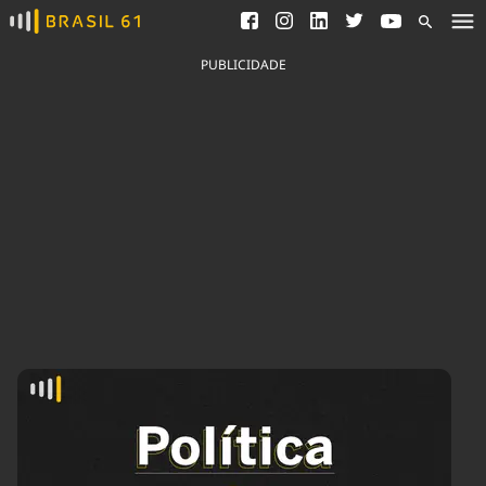
Ver todas as notícias
Saneamento
Podcasts
Indicadores
PUBLICIDADE
Área do comunicador
Bioinsumos
Publicidade Legal
Blog
Brasil Mineral
Fique por dentro do
Congresso Nacional e
Quem somos
nossos líderes.
Expediente
Acesse
Trabalhe no Brasil 61
Contato
Agronegócios
Comportamento
Meio Ambiente
Brasil
Cultura
Podcast
Brasil Mineral
Economia
Política
Ciência &
Educação
Saúde