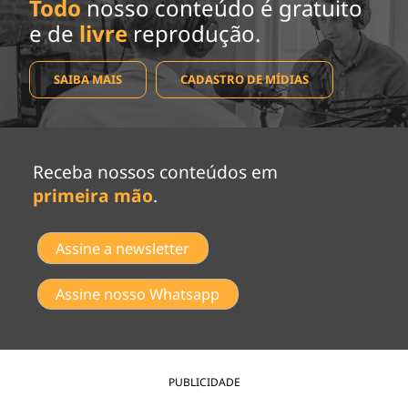
Todo
nosso conteúdo é gratuito
e de
livre
reprodução.
SAIBA MAIS
CADASTRO DE MÍDIAS
Receba nossos conteúdos em
primeira mão
.
Assine a newsletter
Assine nosso Whatsapp
PUBLICIDADE