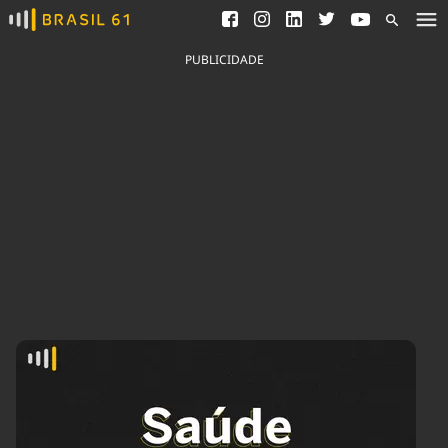
Ver todas as notícias
Saneamento
Podcasts
Indicadores
PUBLICIDADE
Área do comunicador
Bioinsumos
Publicidade Legal
Blog
Brasil Mineral
Fique por dentro do
Congresso Nacional e
Quem somos
nossos líderes.
Expediente
Acesse
Trabalhe no Brasil 61
Contato
Agronegócios
Comportamento
Meio Ambiente
Brasil
Cultura
Podcast
Brasil Mineral
Economia
Política
Ciência &
Educação
Saúde