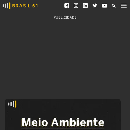
Ver todas as notícias
Saneamento
Podcasts
Indicadores
PUBLICIDADE
Área do comunicador
Bioinsumos
Publicidade Legal
Blog
Brasil Mineral
Fique por dentro do
Congresso Nacional e
Quem somos
nossos líderes.
Expediente
Acesse
Trabalhe no Brasil 61
Contato
Agronegócios
Comportamento
Meio Ambiente
Brasil
Cultura
Podcast
Brasil Mineral
Economia
Política
Ciência &
Educação
Saúde