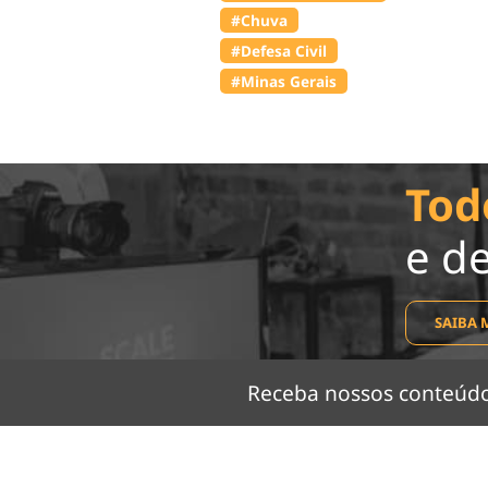
#Chuva
#Defesa Civil
#Minas Gerais
Tod
e d
SAIBA 
Receba nossos conteú