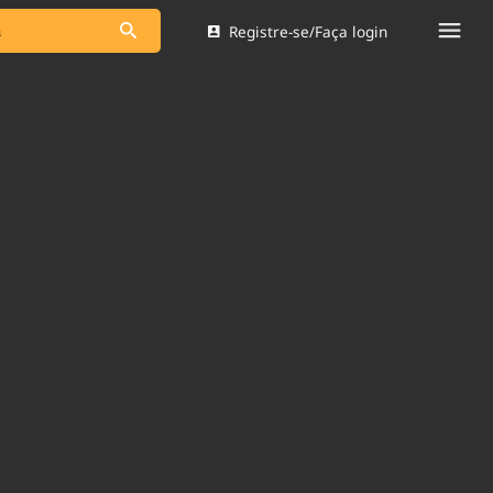
Registre-se/Faça login
s as notícias
Saneamento
s
Indicadores
 comunicador
Bioinsumos
ade Legal
Blog
Brasil Mineral
Quem somos
dentro do
Nacional e
Expediente
res.
Trabalhe no Brasil 61
Contato