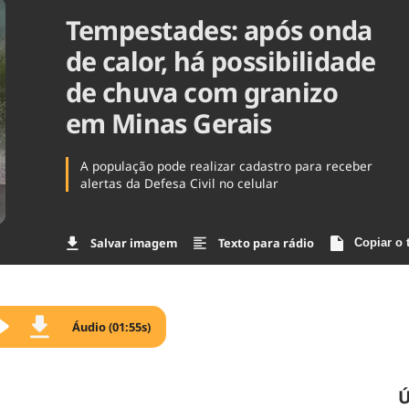
Tempestades: após onda
Agronegóc
Brasil
de calor, há possibilidade
Brasil Mine
Ciência & 
de chuva com granizo
Cinema
em Minas Gerais
Comporta
A população pode realizar cadastro para receber
alertas da Defesa Civil no celular
Salvar imagem
Texto para rádio
Copiar o 
Áudio (01:55s)
Ú