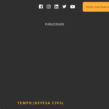
Ver toda
Podcast
PUBLICIDADE
Área do
Publicid
Fique por 
Congresso 
nossos líde
Acesse
TEMPO
|
DEFESA CIVIL