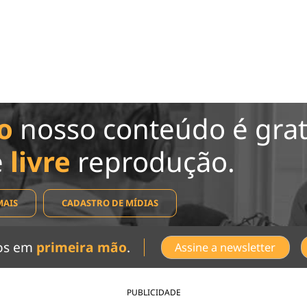
o
nosso conteúdo é grat
e
livre
reprodução.
MAIS
CADASTRO DE MÍDIAS
dos em
primeira mão
.
Assine a newsletter
PUBLICIDADE