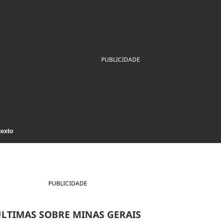
ios
Cultura
Podcast
Economia
Política
ral
Educação
Saúde
Tecnologia
Infraestrutura
Tempo
Internacional
PUBLICIDADE
mento
Meio Ambiente
texto
PUBLICIDADE
LTIMAS SOBRE MINAS GERAIS