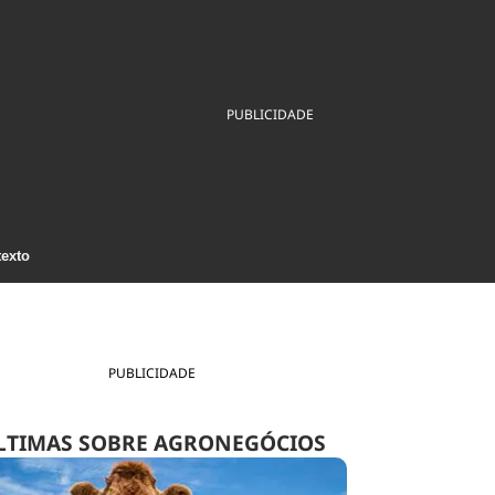
ios
Cultura
Podcast
Economia
Política
ral
Educação
Saúde
Tecnologia
Infraestrutura
Tempo
PUBLICIDADE
Internacional
mento
Meio Ambiente
texto
PUBLICIDADE
LTIMAS SOBRE AGRONEGÓCIOS