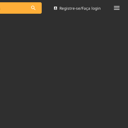
Registre-se/Faça login
s as notícias
Saneamento
s
Indicadores
 comunicador
Bioinsumos
ade Legal
Blog
Brasil Mineral
Quem somos
dentro do
Nacional e
Expediente
res.
Trabalhe no Brasil 61
Contato