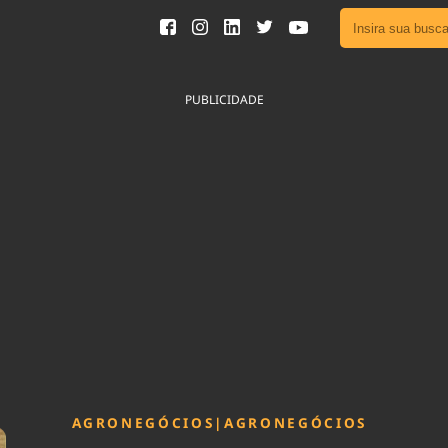
Ver toda
Podcast
PUBLICIDADE
Área do
Publicid
Fique por 
Congresso 
nossos líde
Acesse
AGRONEGÓCIOS
|
AGRONEGÓCIOS