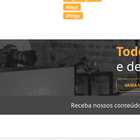
#Soja
#Trigo
Tod
e d
SAIBA 
Receba nossos conteú