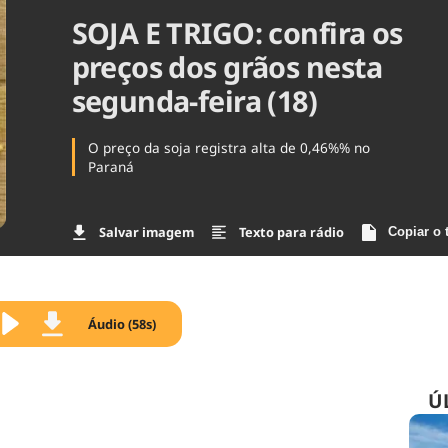
SOJA E TRIGO: confira os
Agronegóc
Brasil
preços dos grãos nesta
Brasil Mine
Ciência & 
segunda-feira (18)
Cinema
Comporta
O preço da soja registra alta de 0,46%% no
Paraná
Salvar imagem
Texto para rádio
Copiar o 
Áudio (58s)
Ú