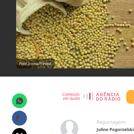
Foto: Jcomp/Freepik
Reportagem:
Juline Pogorzelski