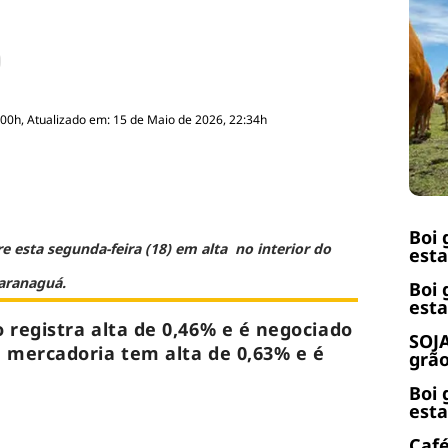
:00h, Atualizado em: 15 de Maio de 2026, 22:34h
Boi 
re esta segunda-feira (18) em alta no interior do
esta
Paranaguá.
Boi 
esta
o registra alta de 0,46% e é negociado
SOJA
a mercadoria tem alta de 0,63% e é
grão
Boi 
esta
Café