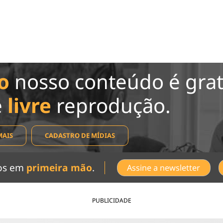
o
nosso conteúdo é grat
e
livre
reprodução.
MAIS
CADASTRO DE MÍDIAS
dos em
primeira mão
.
Assine a newsletter
PUBLICIDADE