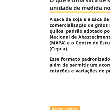
O que é uma saca de s
unidade de medida no
A saca de soja e a saca de
comercialização de grãos 
quilos, padrão adotado p
Nacional de Abastecimento
(MAPA) e o Centro de Est
(Cepea).
Esse formato padronizado f
além de permitir um aco
cotações e variações de p
#Agronegócios